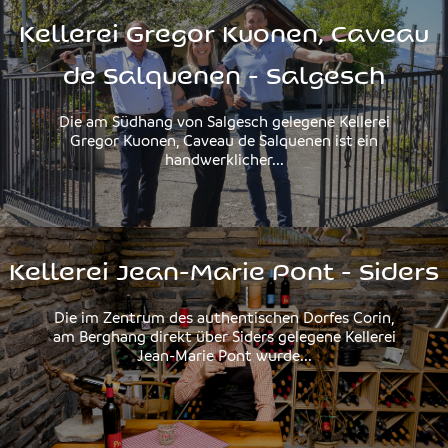
Kellerei Gregor Kuonen, Caveau
de Salquenen - Salgesch
Die am Südhang von Salgesch gelegene Kellerei
Gregor Kuonen, Caveau de Salquenen ist ein
handwerklicher...
Kellerei Jean-Marie Pont - Siders
Die im Zentrum des authentischen Dorfes Corin,
am Berghang direkt über Siders gelegene Kellerei
Jean-Marie Pont wurde...