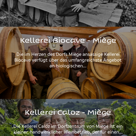
Kellerei Biocave - Miège
Die im Herzen des Dorfs Miège ansässige Kellerei
Biocave verfügt über das umfangreichste Angebot
an biologischen...
Kellerei Caloz - Miège
Die Kellerei Caloz im Dorfzentrum von Miège ist ein
kleiner, handwerklicher Weinbetrieb, der für einen...