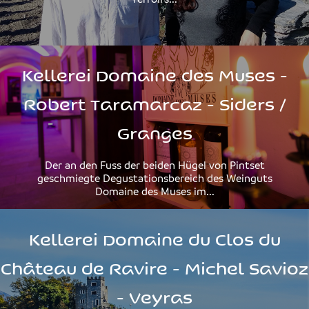
Kellerei Domaine des Muses -
Robert Taramarcaz - Siders /
Granges
Der an den Fuss der beiden Hügel von Pintset
geschmiegte Degustationsbereich des Weinguts
Domaine des Muses im...
Kellerei Domaine du Clos du
Château de Ravire - Michel Savioz
- Veyras