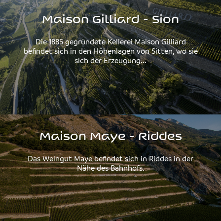
Maison Gilliard - Sion
Die 1885 gegründete Kellerei Maison Gilliard
befindet sich in den Höhenlagen von Sitten, wo sie
sich der Erzeugung...
Maison Maye - Riddes
Das Weingut Maye befindet sich in Riddes in der
Nähe des Bahnhofs.