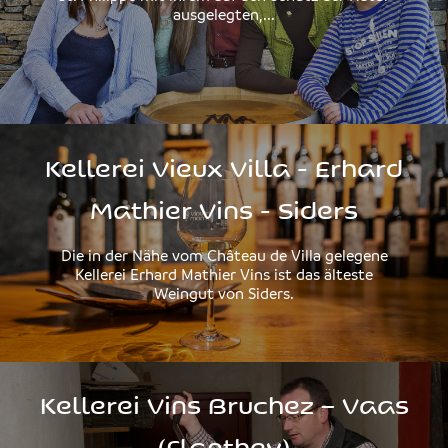
ausgelegten,...
Kellerei Vieux Villa - Erhard
Mathier Vins - Siders
Die in der Nähe vom Château de Villa gelegene
Kellerei Erhard Mathier Vins ist das älteste
Weingut von Siders.
Kellerei Vins Bruchez – Vaas
(Flanthey)