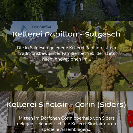
Kellerei Papillon - Salgesch
Die in Salgesch gelegene Kellerei Papillon ist ein
traditionsbewusster Familienbetrieb, der stets
nach Innovationen im...
Kellerei Sinclair - Corin (Siders)
Mitten im Dörfchen Corin oberhalb von Siders
gelegen, zeichnet sich die Kellerei Sinclair durch
spezielle Assemblagen...