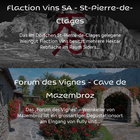
Flaction Vins SA - St-Pierre-de-
Clages
Das im Dörfchen St-Pierre-de-Clages gelegene
Weingut Flaction Vins besitzt mehrere Hektar
Rebfläche im Raum Siders...
Forum des Vignes - Cave de
Mazembroz
Das „Forum des Vignes“ – Weinkeller von
Mazembroz ist ein grossartiger Degustationsort
am Eingang von Fully und...