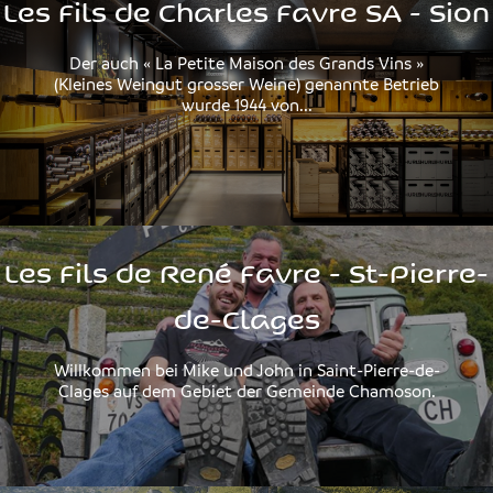
Les Fils de Charles Favre SA - Sion
Der auch « La Petite Maison des Grands Vins »
(Kleines Weingut grosser Weine) genannte Betrieb
wurde 1944 von...
Les Fils de René Favre - St-Pierre-
de-Clages
Willkommen bei Mike und John in Saint-Pierre-de-
Clages auf dem Gebiet der Gemeinde Chamoson.