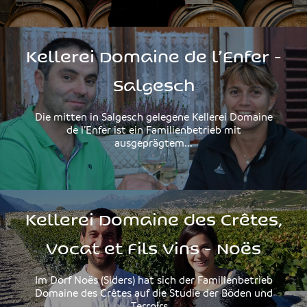
Kellerei Domaine de l’Enfer -
Salgesch
Die mitten in Salgesch gelegene Kellerei Domaine
de l’Enfer ist ein Familienbetrieb mit
ausgeprägtem...
Kellerei Domaine des Crêtes,
Vocat et Fils Vins - Noës
Im Dorf Noës (Siders) hat sich der Familienbetrieb
Domaine des Crêtes auf die Studie der Böden und
Terroirs...