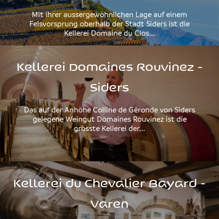
Mit ihrer aussergewöhnlichen Lage auf einem
Felsvorsprung oberhalb der Stadt Siders ist die
Kellerei Domaine du Clos...
Kellerei Domaines Rouvinez -
Siders
Das auf der Anhöhe Colline de Géronde von Siders
gelegene Weingut Domaines Rouvinez ist die
grösste Kellerei der...
Kellerei du Chevalier Bayard -
Varen