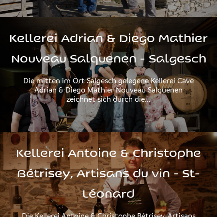
Kellerei Adrian & Diego Mathier
Nouveau Salquenen - Salgesch
Die mitten im Ort Salgesch gelegene Kellerei Cave
Adrian & Diego Mathier Nouveau Salquenen
zeichnet sich durch die...
Kellerei Antoine & Christophe
Bétrisey, Artisans du vin - St-
Léonard
Die Kellerei Antoine & Christophe Bétrisey, Artisans