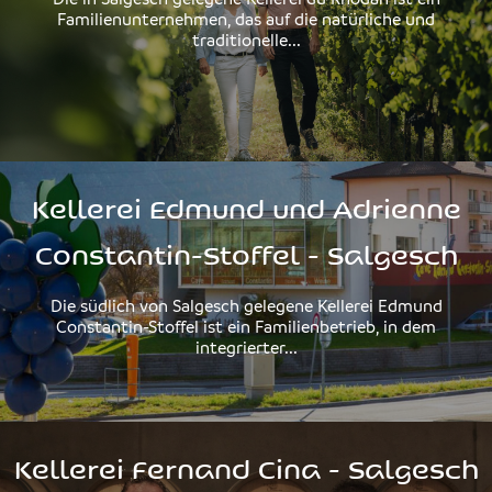
Die in Salgesch gelegene Kellerei du Rhodan ist ein
Familienunternehmen, das auf die natürliche und
traditionelle...
Kellerei Edmund und Adrienne
Constantin-Stoffel - Salgesch
Die südlich von Salgesch gelegene Kellerei Edmund
Constantin-Stoffel ist ein Familienbetrieb, in dem
integrierter...
Kellerei Fernand Cina - Salgesch