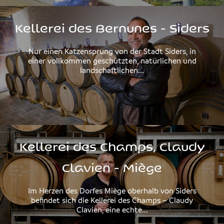
Kellerei des Bernunes - Siders
Nur einen Katzensprung von der Stadt Siders, in
einer vollkommen geschützten, natürlichen und
landschaftlichen...
Kellerei des Champs, Claudy
Clavien - Miège
Im Herzen des Dorfes Miège oberhalb von Siders
befindet sich die Kellerei des Champs – Claudy
Clavien, eine echte...