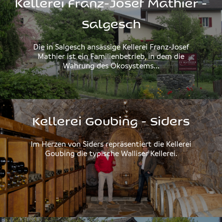
Kellerei Franz-Josef Mathier -
Salgesch
Die in Salgesch ansässige Kellerei Franz-Josef
Mathier ist ein Familienbetrieb, in dem die
Wahrung des Ökosystems...
Kellerei Goubing - Siders
Im Herzen von Siders repräsentiert die Kellerei
Goubing die typische Walliser Kellerei.