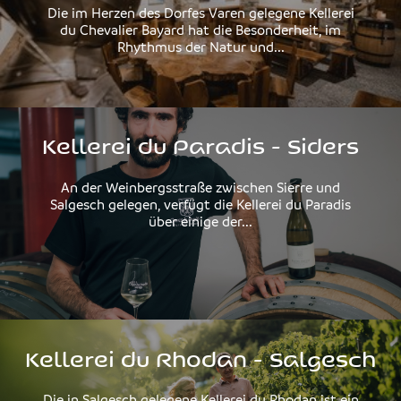
Die im Herzen des Dorfes Varen gelegene Kellerei
du Chevalier Bayard hat die Besonderheit, im
Rhythmus der Natur und...
Kellerei du Paradis - Siders
An der Weinbergsstraße zwischen Sierre und
Salgesch gelegen, verfügt die Kellerei du Paradis
über einige der...
Kellerei du Rhodan - Salgesch