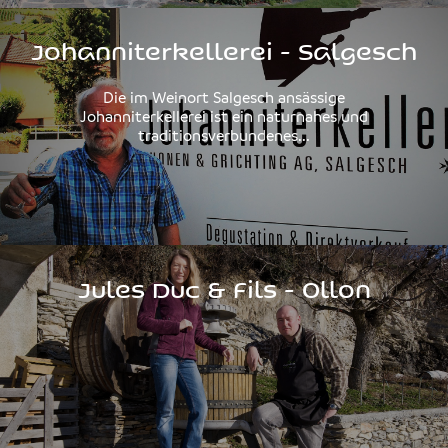
Johanniterkellerei - Salgesch
Die im Weinort Salgesch ansässige
Johanniterkellerei ist ein naturnahes und
traditionsverbundenes...
Jules Duc & Fils - Ollon