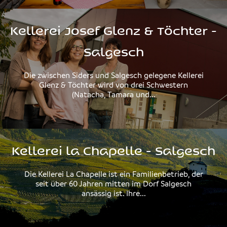
Kellerei Josef Glenz & Töchter -
Salgesch
Die zwischen Siders und Salgesch gelegene Kellerei
Glenz & Töchter wird von drei Schwestern
(Natacha, Tamara und...
Kellerei la Chapelle - Salgesch
Die Kellerei La Chapelle ist ein Familienbetrieb, der
seit über 60 Jahren mitten im Dorf Salgesch
ansässig ist. Ihre...