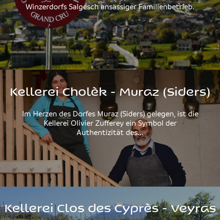
Winzerdorfs Salgesch ansässiger Familienbetrieb.
Kellerei Cholèk - Muraz (Siders)
Im Herzen des Dorfes Muraz (Siders) gelegen, ist die
Kellerei Olivier Zufferey ein Symbol der
Authentizität des...
Kellerei Clos des Cyprès - Veyras