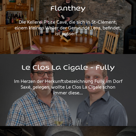
Flanthey
Die Kellerei P’tite Cave, die sich in St-Clément,
einem kleinen Weiler der Gemeinde Lens, befindet,
ist äussert...
Le Clos La Cigale - Fully
Im Herzen der Herkunftsbezeichnung Fully, im Dorf
Saxé, gelegen, wollte Le Clos La Cigale schon
immer diese...