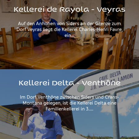
Kellerei de Rayola - Veyras
Auf den Anhöhen von Siders an der Grenze zum
Dorf Veyras liegt die Kellerei Charles-Henri Favre,
ein...
Kellerei Delta - Venthône
Im Dorf Venthône zwischen Siders und Crans-
Montana gelegen, ist die Kellerei Delta eine
Familienkellerei in 3....