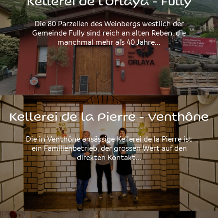
Kellerei de l'Orlaya - Fully
Die 80 Parzellen des Weinbergs westlich der
Gemeinde Fully sind reich an alten Reben, die
manchmal mehr als 40 Jahre...
Kellerei de la Pierre - Venthône
Die in Venthône ansässige Kellerei de la Pierre ist
ein Familienbetrieb, der grossen Wert auf den
direkten Kontakt...