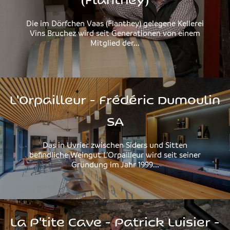
Die im Dörfchen Vaas (Flanthey) gelegene Kellerei
Vins Bruchez wird seit Generationen von einem
Mitglied der...
L'Orpailleur - Frédéric Dumoulin
SA
Das in Uvrier zwischen Siders und Sitten
befindliche Weingut L’Orpailleur wird seit seiner
Gründung im Jahr 1999...
La P'tite Cave - Patrick Luisier -