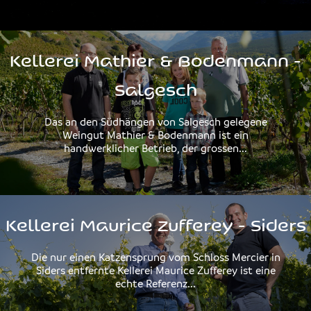
Kellerei Mathier & Bodenmann -
Salgesch
Das an den Südhängen von Salgesch gelegene
Weingut Mathier & Bodenmann ist ein
handwerklicher Betrieb, der grossen...
Kellerei Maurice Zufferey - Siders
Die nur einen Katzensprung vom Schloss Mercier in
Siders entfernte Kellerei Maurice Zufferey ist eine
echte Referenz...