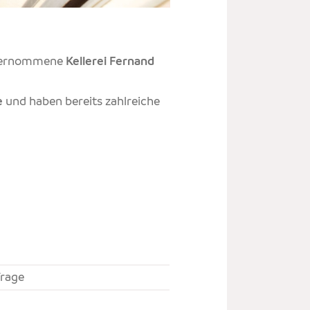
E
S
 übernommene
Kellerei
Fernand
e
und haben bereits zahlreiche
frage