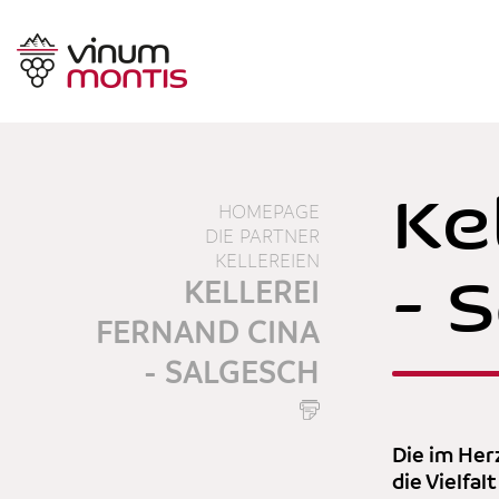
Ke
HOMEPAGE
DIE PARTNER
KELLEREIEN
- 
KELLEREI
FERNAND CINA
- SALGESCH
Die im Herz
die Vielfa