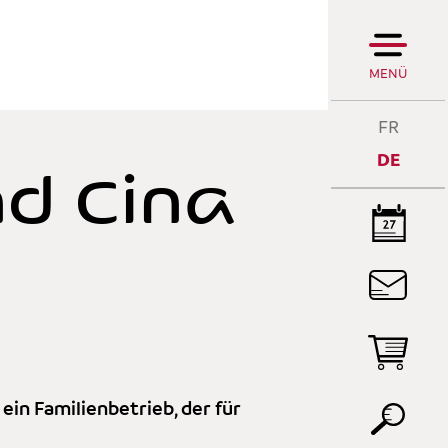
MENÜ
FR
DE
nd Cina
DI
R
DI
P
ein Familienbetrieb, der für