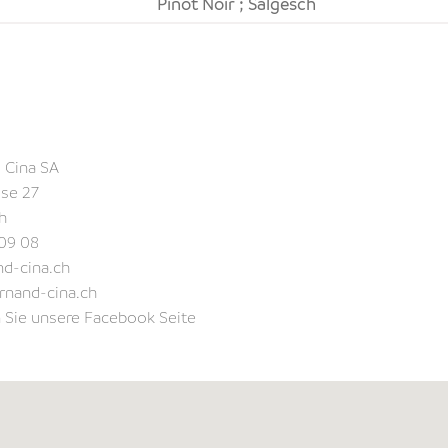
Pinot Noir ; Salgesch
 Cina SA
se 27
h
09 08
d-cina.ch
ernand-cina.ch
Sie unsere Facebook Seite