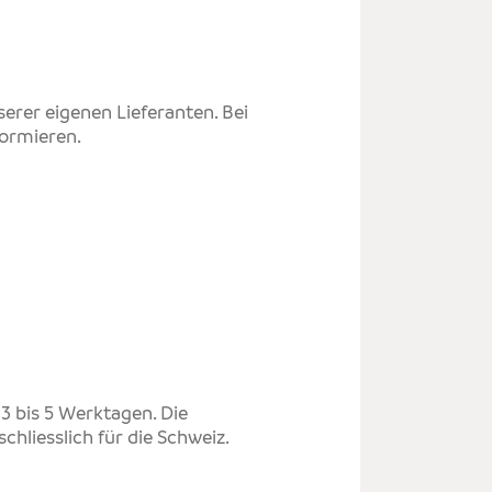
serer eigenen Lieferanten. Bei
formieren.
SIER
Avenu
3960
info
T +41
 3 bis 5 Werktagen. Die
hliesslich für die Schweiz.