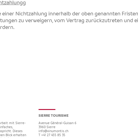
chtzahlungg
e einer Nichtzahlung innerhalb der oben genannten Fristen
istungen zu verweigern, vom Vertrag zurückzutreten und 
rdern.
SIERRE TOURISME
rbeit mit Sierre-
Avenue Général-Guisan 6
infaches,
3960
Sierre
spricht. Dieses
info@vinumontis.ch
nen Blick erhalten
T +41 27 455 85 35