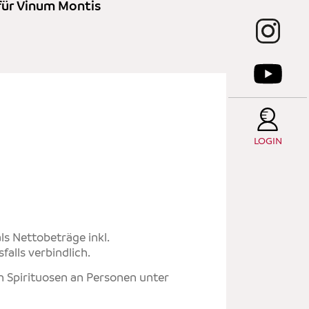
 für Vinum Montis
C
W
E
S
LOGIN
ls Nettobeträge inkl.
alls verbindlich.
n Spirituosen an Personen unter