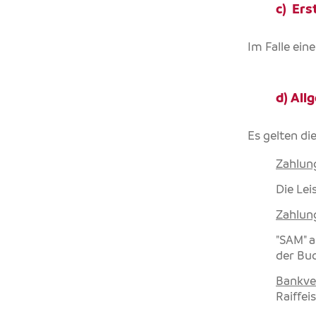
c) Ers
Im Falle ein
d) Al
Es gelten d
Zahlun
Die Lei
Zahlung
"SAM" a
der Bu
Bankve
Raiffe