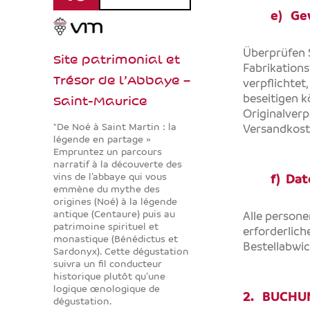
e) Ge
Überprüfen S
Site patrimonial et
Fabrikation
Trésor de l’Abbaye –
verpflichtet
Saint-Maurice
beseitigen k
Originalverp
"De Noé à Saint Martin : la
Versandkost
légende en partage »
Empruntez un parcours
narratif à la découverte des
vins de l’abbaye qui vous
f) Dat
emmène du mythe des
origines (Noé) à la légende
antique (Centaure) puis au
Alle person
patrimoine spirituel et
erforderlic
monastique (Bénédictus et
Bestellabwi
Sardonyx). Cette dégustation
suivra un fil conducteur
historique plutôt qu’une
logique œnologique de
2. BUCHU
dégustation.