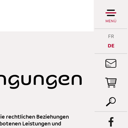
MENÜ
FR
DE
ngungen
DI
R
DI
P
ie rechtlichen Beziehungen
ebotenen Leistungen und