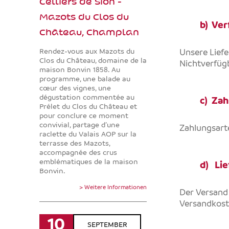
Celliers de Sion -
Mazots du Clos du
b) Ver
Château, Champlan
Rendez-vous aux Mazots du
Unsere Liefe
Clos du Château, domaine de la
Nichtverfügb
maison Bonvin 1858. Au
programme, une balade au
cœur des vignes, une
dégustation commentée au
c) Za
Prélet du Clos du Château et
pour conclure ce moment
convivial, partage d’une
Zahlungsart
raclette du Valais AOP sur la
terrasse des Mazots,
accompagnée des crus
emblématiques de la maison
d) Lie
Bonvin.
> Weitere Informationen
Der Versand 
Versandkoste
10
SEPTEMBER