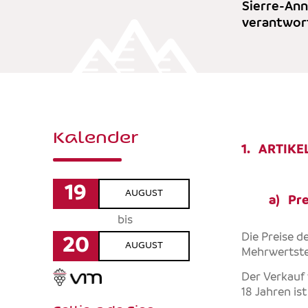
Sierre-Ann
verantwort
Kalender
1. ARTIKE
19
AUGUST
a) Pre
bis
Die Preise d
20
AUGUST
Mehrwertsteu
Der Verkauf 
18 Jahren is