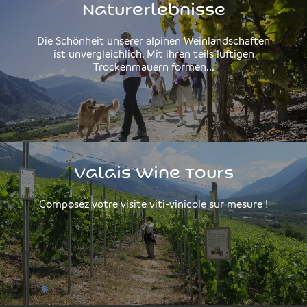
Naturerlebnisse
Die Schönheit unserer alpinen Weinlandschaften
ist unvergleichlich. Mit ihren teils luftigen
Trockenmauern formen...
Valais Wine Tours
Composez votre visite viti-vinicole sur mesure !