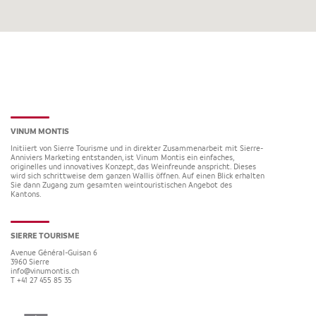
VINUM MONTIS
Initiiert von Sierre Tourisme und in direkter Zusammenarbeit mit Sierre-
Anniviers Marketing entstanden, ist Vinum Montis ein einfaches,
originelles und innovatives Konzept, das Weinfreunde anspricht. Dieses
wird sich schrittweise dem ganzen Wallis öffnen. Auf einen Blick erhalten
Sie dann Zugang zum gesamten weintouristischen Angebot des
Kantons.
SIERRE TOURISME
Avenue Général-Guisan 6
3960
Sierre
info@vinumontis.ch
T +41 27 455 85 35