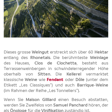
Dieses grosse
Weingut
erstreckt sich über 60
Hektar
entlang des
Rhonetals
. Die berühmteste
Weinlage
des Hauses,
Clos de Clochetta
, besteht aus
Terrassenweinbergen in schwindelerregender Höhe
oberhalb von
Sitten
. Die
Kellerei
vermarktet
klassische
Weine
wie
Fendant
oder
Dôle
(unter dem
Etikett „Les Classiques“) und auch
Barrique
-
Weine
(im Rahmen der Reihe „Les Tonneliers“).
Wenn Sie
Maison Gilliard
einen Besuch abstatten,
werden Sie Zweifelos von
Samuel Panchard
hören, der
als
Önologe
für die
Vinifikation
zuständig ist.