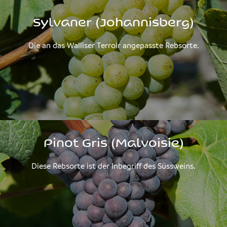
Sylvaner (Johannisberg)
Die an das Walliser Terroir angepasste Rebsorte.
Pinot Gris (Malvoisie)
Diese Rebsorte ist der Inbegriff des Süssweins.