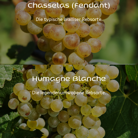
Chasselas (Fendant)
Die typische Walliser Rebsorte.
Humagne Blanche
Die legendenumwobene Rebsorte.