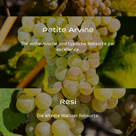
Petite Arvine
Die einheimische und typische Rebsorte par
excellence.
Resi
Die älteste Walliser Rebsorte.