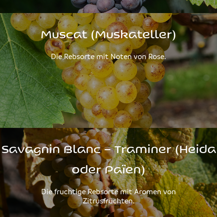
Muscat (Muskateller)
Die Rebsorte mit Noten von Rose.
Savagnin Blanc – Traminer (Heida
oder Païen)
Die fruchtige Rebsorte mit Aromen von
Zitrusfrüchten.