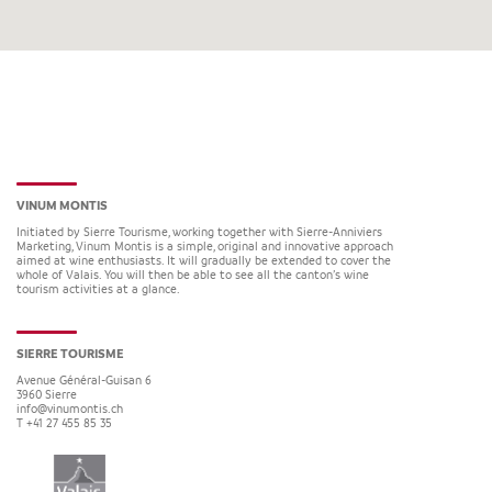
VINUM MONTIS
Initiated by Sierre Tourisme, working together with Sierre-Anniviers
Marketing, Vinum Montis is a simple, original and innovative approach
aimed at wine enthusiasts. It will gradually be extended to cover the
whole of Valais. You will then be able to see all the canton’s wine
tourism activities at a glance.
SIERRE TOURISME
Avenue Général-Guisan 6
3960
Sierre
info@vinumontis.ch
T +41 27 455 85 35