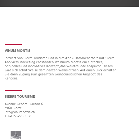
VINUM MONTIS
Initiiert von Sierre Tourisme und in direkter Zusammenarbeit mit Sierre-
Anniviers Marketing entstanden, ist Vinum Montis ein einfaches,
originelles und innovatives Konzept, das Weinfreunde anspricht. Dieses
wird sich schrittweise dem ganzen Wallis öffnen. Auf einen Blick erhalten
Sie dann Zugang zum gesamten weintouristischen Angebot des
Kantons.
SIERRE TOURISME
Avenue Général-Guisan 6
3960
Sierre
info@vinumontis.ch
T +41 27 455 85 35