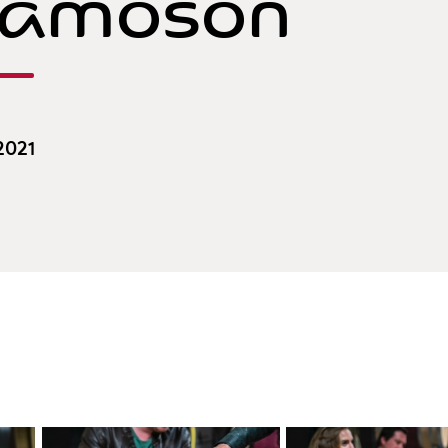
hamoson
 2021