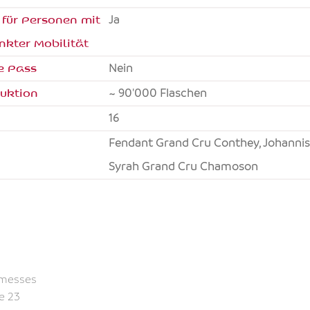
 für Personen mit
ja
nkter Mobilität
e Pass
nein
uktion
~ 90'000 Flaschen
16
Fendant Grand Cru Conthey, Johannisberg Grand Cru Chamoson,
Syrah Grand Cru Chamoson
omesses
se 23