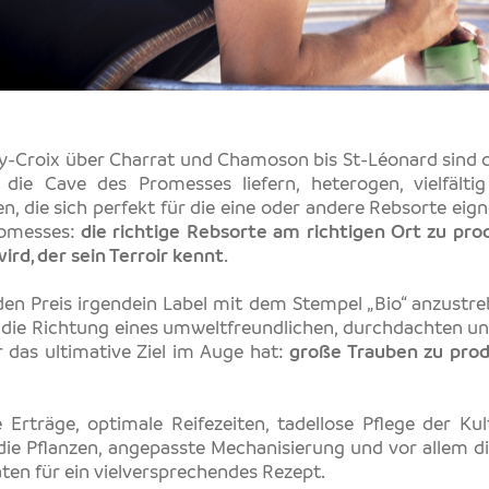
-Croix über Charrat und Chamoson bis St-Léonard sind di
die Cave des Promesses liefern, heterogen, vielfälti
n, die sich perfekt für die eine oder andere Rebsorte eigne
romesses:
die richtige Rebsorte am richtigen Ort zu pro
ird, der sein Terroir kennt
.
en Preis irgendein Label mit dem Stempel „Bio“ anzust
 die Richtung eines umweltfreundlichen, durchdachten un
 das ultimative Ziel im Auge hat:
große Trauben zu prod
e Erträge, optimale Reifezeiten, tadellose Pflege der Ku
die Pflanzen, angepasste Mechanisierung und vor allem di
aten für ein vielversprechendes Rezept.