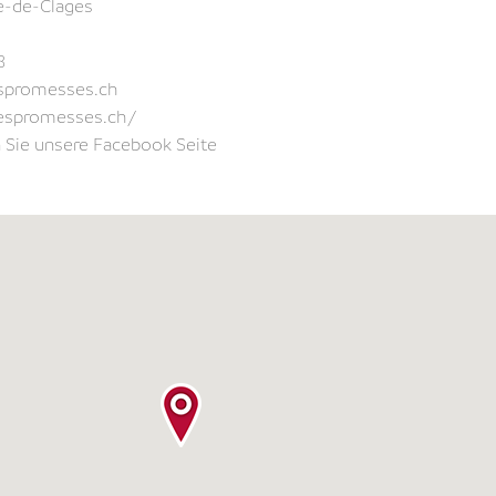
re-de-Clages
8
spromesses.ch
despromesses.ch/
Sie unsere Facebook Seite