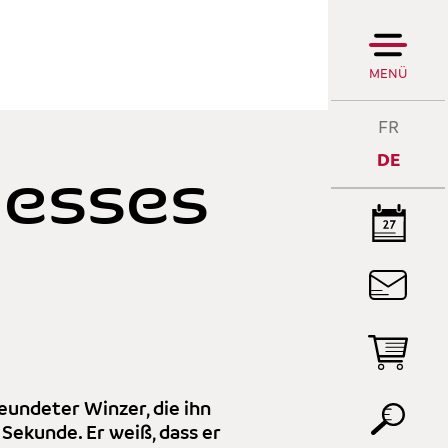
MENÜ
FR
DE
esses
DI
R
DI
P
eundeter Winzer, die ihn
 Sekunde. Er weiß, dass er