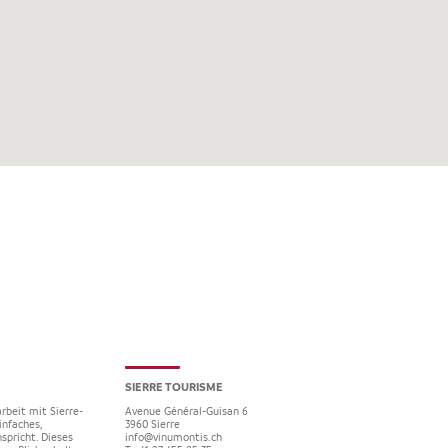
SIERRE TOURISME
rbeit mit Sierre-
Avenue Général-Guisan 6
infaches,
3960
Sierre
spricht. Dieses
info@vinumontis.ch