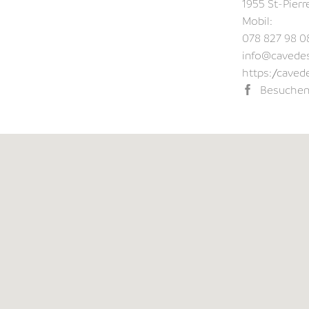
1955 St-Pier
Mobil:
078 827 98 0
info@cavede
https://cave
Besuchen 