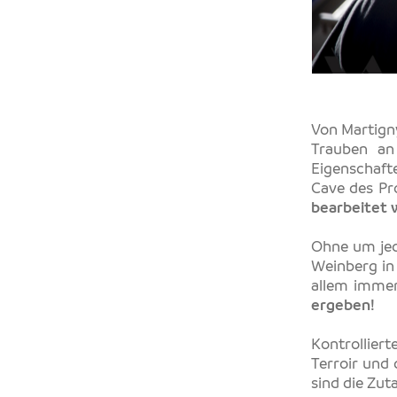
Von Martigny
Trauben an 
Eigenschafte
Cave des P
bearbeitet w
Ohne um jed
Weinberg in
allem immer
ergeben!
Kontrolliert
Terroir und 
sind die Zut