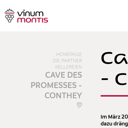
Ca
HOMEPAGE
DIE PARTNER
KELLEREIEN
- 
CAVE DES
PROMESSES -
CONTHEY
Im März 20
dazu dränge