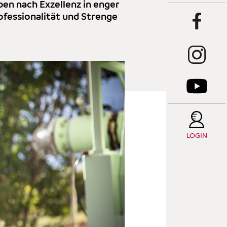
ben nach Exzellenz in enger
fessionalität und Strenge
LOGIN
C
W