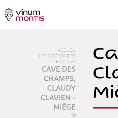
Ca
ACCUEIL
LES PARTENAIRES
LES CAVES
Cl
CAVE DES
CHAMPS,
Mi
CLAUDY
CLAVIEN -
MIÈGE