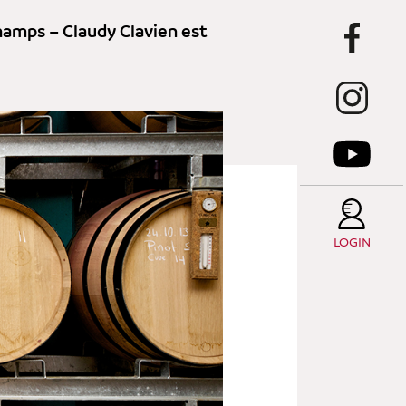
Champs – Claudy Clavien est
LOGIN
LE
C