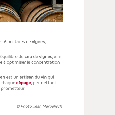
LE
É
LE
S
le ~6 hectares de
vignes
,
l'équilibre du
cep
de
vignes
, afin
te à optimiser la concentration
ien
est un
artisan du vin
qui
 à chaque
cépage
, permettant
t prometteur.
© Photo: Jean Margelisch