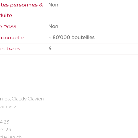
 les personnes à
non
duite
e Pass
non
 annuelle
~ 80'000 bouteilles
ectares
6
mps, Claudy Clavien
hamps 2
4 23
24 23
clavien.ch