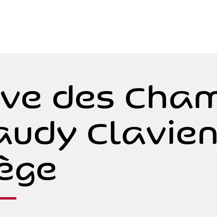
ve des Cham
audy Clavien
ège