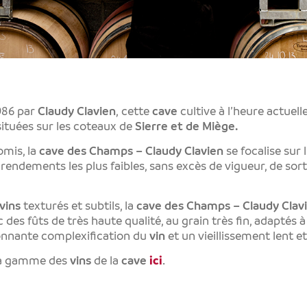
986 par
Claudy Clavien
,
cette
cave
cultive à l’heure actuel
ituées sur les coteaux de
Sierre et de Miège.
mis, la
cave des Champs – Claudy Clavien
se focalise sur 
s rendements les plus faibles, sans excès de vigueur, de sor
vins
texturés et subtils, la
cave des Champs – Claudy Clav
c des fûts de très haute qualité, au grain très fin, adaptés
onnante complexification du
vin
et un vieillissement lent e
la gamme des
vins
de la
cave
ici
.