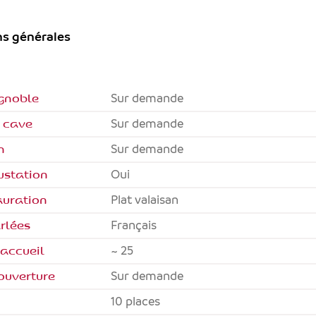
ns générales
ignoble
Sur demande
a cave
Sur demande
n
Sur demande
ustation
Oui
auration
Plat valaisan
rlées
français
'accueil
~ 25
ouverture
Sur demande
10 places