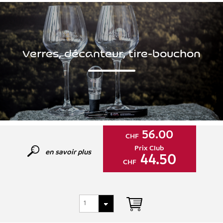
Verres, décanteur, tire-bouchon
56.00
CHF
Prix Club
en savoir plus
44.50
CHF