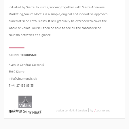
Initiated by Sierre Tourisme, working together with Sierre-Anniviers
Marketing, Vinum Montis is a simple, original and innovative approach
aimed at wine enthusiasts. It will gradually be extended to cover the
whole of Valais. You will then be able to see all the canton’s wine
tourism activities at a glance.
SIERRE TOURISME
Avenue Général-Guisan 6
3960
Sierre
info@vinumontis.ch
T +41 27 455 85 35
|
design by Molk & Jordan
by
/
boomerang