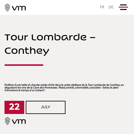
FR
DE
Tour Lombarde –
Conthey
Profitez d'une belle et chaude soirée d'été dans le cadre idyllique de la Tour Lombarde de Conthey, en
dégustant les vins de la Cave des Promesses. Plaisir, amitié, convivialité, caractère : faites le plein
d'émotions le temps d'un instant !
22
JULY