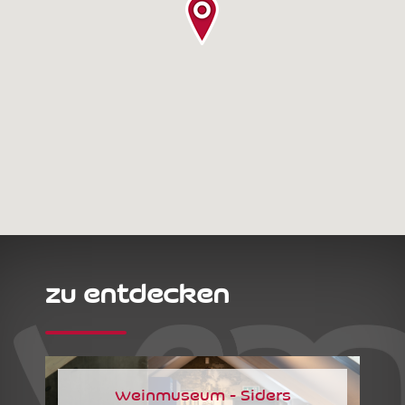
zu entdecken
Weinmuseum - Siders