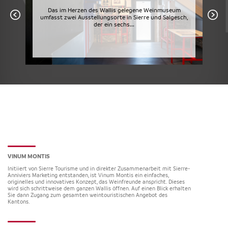
Das im Herzen des Wallis gelegene Weinmuseum
umfasst zwei Ausstellungsorte in Sierre und Salgesch,
der ein sechs...
VINUM MONTIS
Initiiert von Sierre Tourisme und in direkter Zusammenarbeit mit Sierre-
Anniviers Marketing entstanden, ist Vinum Montis ein einfaches,
originelles und innovatives Konzept, das Weinfreunde anspricht. Dieses
wird sich schrittweise dem ganzen Wallis öffnen. Auf einen Blick erhalten
Sie dann Zugang zum gesamten weintouristischen Angebot des
Kantons.