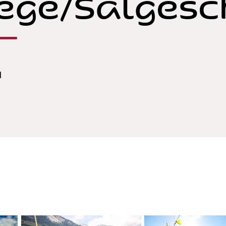
ège/Salgesc
1