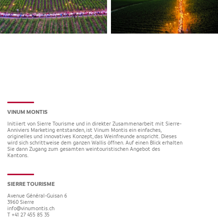
VINUM MONTIS
Initiiert von Sierre Tourisme und in direkter Zusammenarbeit mit Sierre-
Anniviers Marketing entstanden, ist Vinum Montis ein einfaches,
originelles und innovatives Konzept, das Weinfreunde anspricht. Dieses
wird sich schrittweise dem ganzen Wallis öffnen. Auf einen Blick erhalten
Sie dann Zugang zum gesamten weintouristischen Angebot des
Kantons.
SIERRE TOURISME
Avenue Général-Guisan 6
3960
Sierre
info@vinumontis.ch
T +41 27 455 85 35