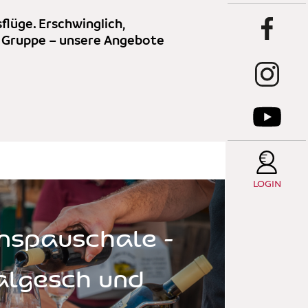
C
flüge. Erschwinglich,
er Gruppe – unsere Angebote
W
E
S
LOGIN
nspauschale -
Salgesch und