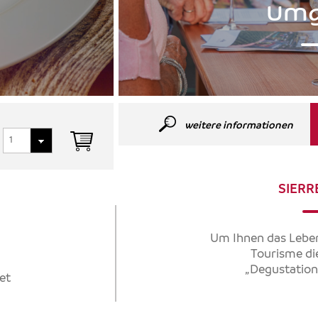
Umg
weitere informationen
SIERR
Um Ihnen das Leben 
Tourisme die
„Degustations
et