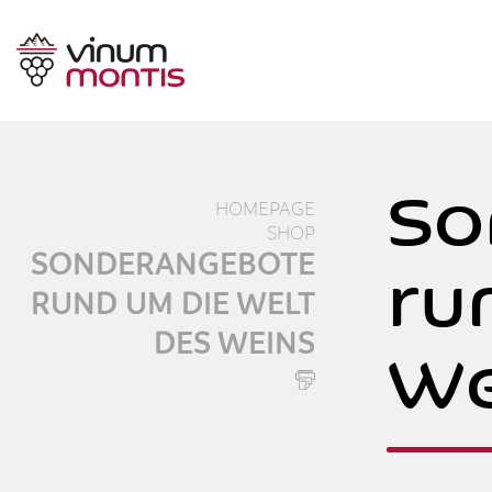
So
HOMEPAGE
SHOP
ru
SONDERANGEBOTE
RUND UM DIE WELT
DES WEINS
We