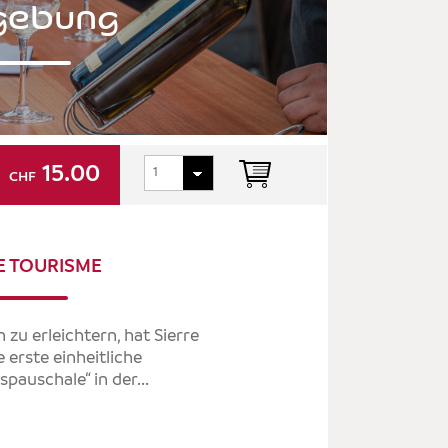
ebung
15.00
CHF
E TOURISME
zu erleichtern, hat Sierre
 erste einheitliche
pauschale“ in der...