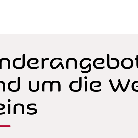
nderangebo
nd um die We
ins