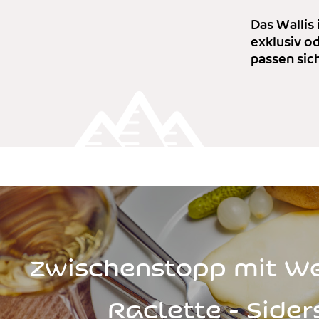
Das Wallis 
exklusiv o
passen sic
Zwischenstopp mit We
Raclette - Sider