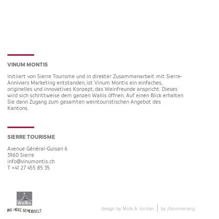
VINUM MONTIS
Initiiert von Sierre Tourisme und in direkter Zusammenarbeit mit Sierre-
Anniviers Marketing entstanden, ist Vinum Montis ein einfaches,
originelles und innovatives Konzept, das Weinfreunde anspricht. Dieses
wird sich schrittweise dem ganzen Wallis öffnen. Auf einen Blick erhalten
Sie dann Zugang zum gesamten weintouristischen Angebot des
Kantons.
SIERRE TOURISME
Avenue Général-Guisan 6
3960
Sierre
info@vinumontis.ch
T +41 27 455 85 35
|
design by Molk & Jordan
by
/
boomerang