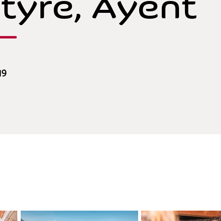
tyre, Ayent
19