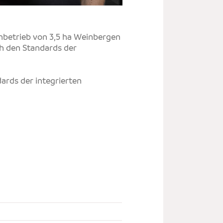
E
S
ienbetrieb von 3,5 ha Weinbergen
ch den Standards der
dards der integrierten