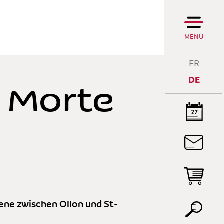
MENÜ
FR
DE
e Morte
DI
R
DI
P
bene zwischen Ollon und St-