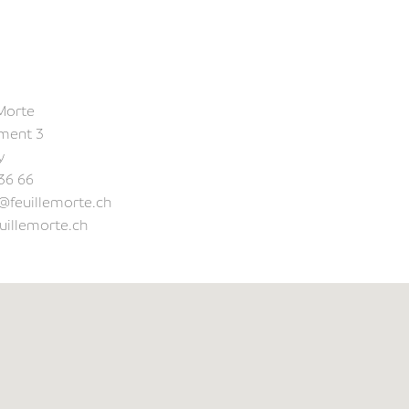
 Morte
ément 3
y
36 66
@feuillemorte.ch
uillemorte.ch