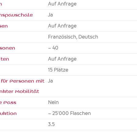
n
Auf Anfrage
onspauschale
Ja
sen
Auf Anfrage
Französisch, Deutsch
rsonen
~ 40
iten
Auf Anfrage
15 Plätze
 für Personen mit
ja
nkter Mobilität
e Pass
nein
uktion
~ 25'000 Flaschen
3.5