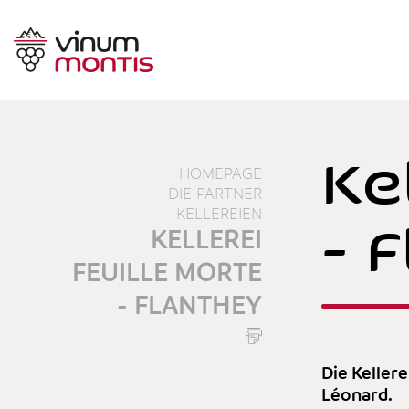
Ke
HOMEPAGE
DIE PARTNER
KELLEREIEN
- 
KELLEREI
FEUILLE MORTE
- FLANTHEY
Die Keller
Léonard.