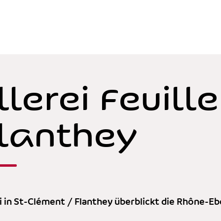
llerei Feuill
Flanthey
ei in St-Clément / Flanthey überblickt die Rhône-E