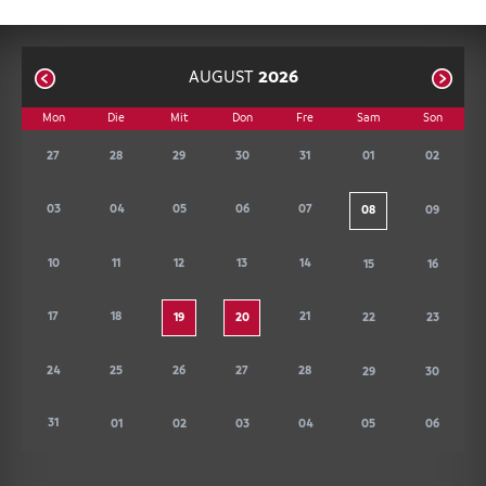
AUGUST
2026
Mon
Die
Mit
Don
Fre
Sam
Son
01
02
27
28
29
30
31
03
04
05
06
07
09
08
10
11
12
13
14
15
16
17
18
21
22
23
19
20
24
25
26
27
28
29
30
31
01
02
03
04
05
06