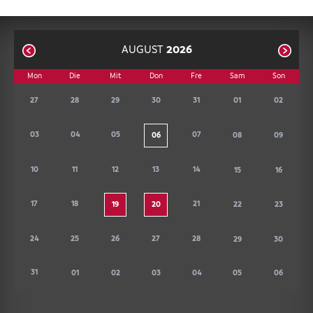
AUGUST
2026
Mon
Die
Mit
Don
Fre
Sam
Son
01
02
27
28
29
30
31
03
04
05
07
08
09
06
10
11
12
13
14
15
16
17
18
21
22
23
19
20
24
25
26
27
28
29
30
31
01
02
03
04
05
06