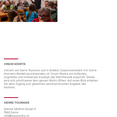
VINUM MONTIS
Initiiert von Sierre Tourisme und in direkter Zusammenarbeit mit Sierre-
Anniviers Marketing entstanden, ist Vinum Montis ein einfaches,
originelles und innovatives Konzept, das Weinfreunde anspricht. Dieses
wird sich schrittweise dem ganzen Wallis öffnen. Auf einen Blick erhalten
Sie dann Zugang zum gesamten weintouristischen Angebot des
Kantons.
SIERRE TOURISME
Avenue Général-Guisan 6
3960
Sierre
info@vinumontis.ch