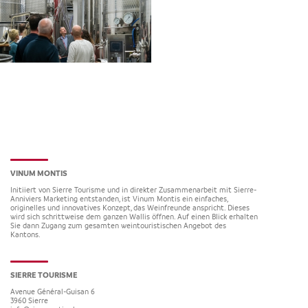
VINUM MONTIS
Initiiert von Sierre Tourisme und in direkter Zusammenarbeit mit Sierre-
Anniviers Marketing entstanden, ist Vinum Montis ein einfaches,
originelles und innovatives Konzept, das Weinfreunde anspricht. Dieses
wird sich schrittweise dem ganzen Wallis öffnen. Auf einen Blick erhalten
Sie dann Zugang zum gesamten weintouristischen Angebot des
Kantons.
SIERRE TOURISME
Avenue Général-Guisan 6
3960
Sierre