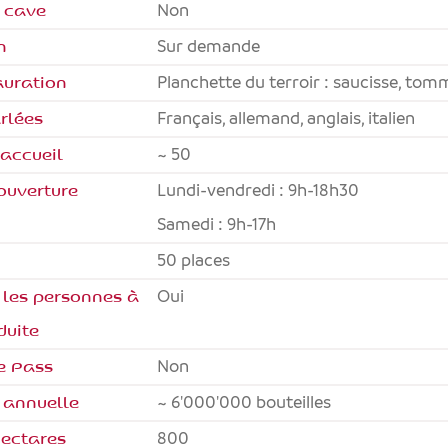
a cave
Non
n
Sur demande
auration
Planchette du terroir : saucisse, tom
rlées
français, allemand, anglais, italien
'accueil
~ 50
ouverture
Lundi-vendredi : 9h-18h30
Samedi : 9h-17h
50 places
 les personnes à
oui
duite
e Pass
non
 annuelle
~ 6'000'000 bouteilles
ectares
800