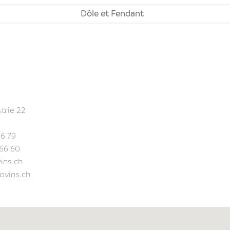
Dôle et Fendant
strie 22
6 79
 66 60
ins.ch
rovins.ch