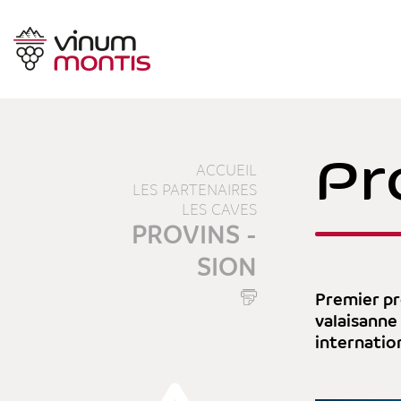
Pr
ACCUEIL
LES PARTENAIRES
LES CAVES
PROVINS -
SION
Premier pr
valaisanne 
internatio