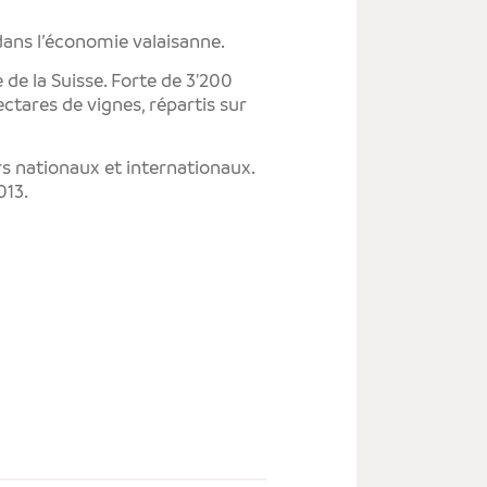
LE
É
dans l’économie valaisanne.
 de la Suisse. Forte de 3'200
ectares de vignes, répartis sur
LE
S
rs nationaux et internationaux.
013.