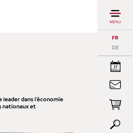
MENU
FR
DE
LA
R
e leader dans l’économie
rs nationaux et
L
P