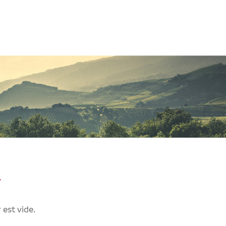
r
 est vide.