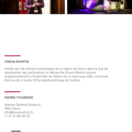
VINUM MONTIS
Initiée par les entités touristiques de la région de Sierre dans le but de
représenter ses partenaires, la démarche Vinum Montis s’ouvre
progressivement à l’ensemble du Valais. En un seul coup d’œil, vous avez
donc accès à toute l’offre œnotouristique du canton.
SIERRE TOURISME
Avenue Général-Guisan 6
3960
Sierre
info@vinumontis.ch
T +41 27 455 85 35