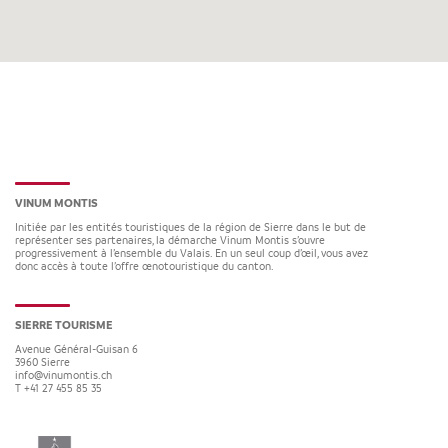
VINUM MONTIS
Initiée par les entités touristiques de la région de Sierre dans le but de
représenter ses partenaires, la démarche Vinum Montis s’ouvre
progressivement à l’ensemble du Valais. En un seul coup d’œil, vous avez
donc accès à toute l’offre œnotouristique du canton.
SIERRE TOURISME
Avenue Général-Guisan 6
3960
Sierre
info@vinumontis.ch
T +41 27 455 85 35