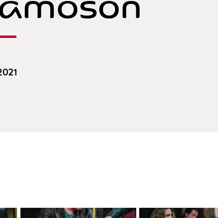
hamoson
 2021