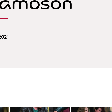
hamoson
 2021