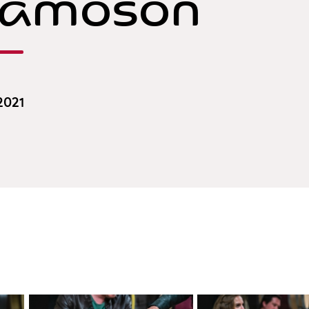
hamoson
 2021