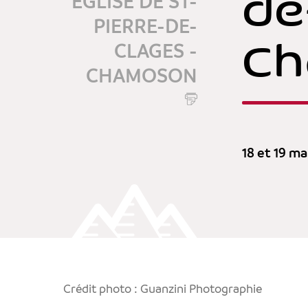
de
EGLISE DE ST-
PIERRE-DE-
C
CLAGES -
CHAMOSON
18 et 19 m
Crédit photo : Guanzini Photographie