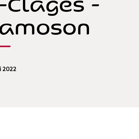
-Clages -
hamoson
ai 2022