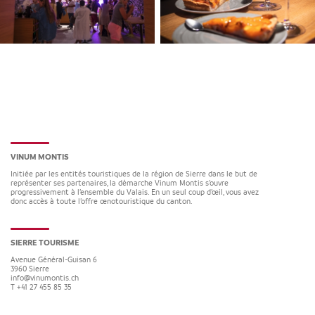
VINUM MONTIS
Initiée par les entités touristiques de la région de Sierre dans le but de
représenter ses partenaires, la démarche Vinum Montis s’ouvre
progressivement à l’ensemble du Valais. En un seul coup d’œil, vous avez
donc accès à toute l’offre œnotouristique du canton.
SIERRE TOURISME
Avenue Général-Guisan 6
3960
Sierre
info@vinumontis.ch
T +41 27 455 85 35