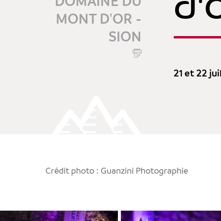
d'
DOMAINE DU
MONT D'OR -
SION
21 et 22 jui
Crédit photo : Guanzini Photographie