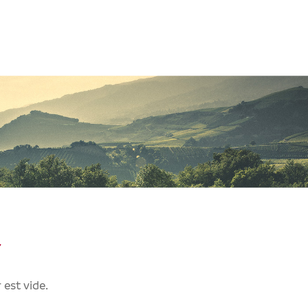
r
 est vide.