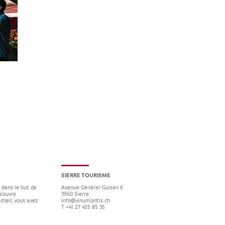
SIERRE TOURISME
e dans le but de
Avenue Général-Guisan 6
s’ouvre
3960
Sierre
d’œil, vous avez
info@vinumontis.ch
T +41 27 455 85 35