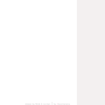
|
design by Molk & Jordan
by
/
boomerang