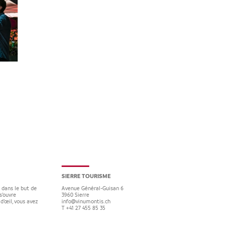
SIERRE TOURISME
e dans le but de
Avenue Général-Guisan 6
s’ouvre
3960
Sierre
d’œil, vous avez
info@vinumontis.ch
T +41 27 455 85 35