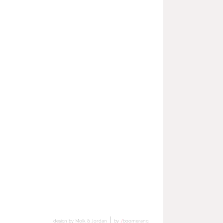
|
design by Molk & Jordan
by
/
boomerang