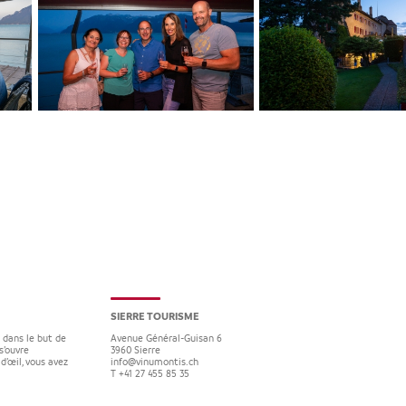
SIERRE TOURISME
e dans le but de
Avenue Général-Guisan 6
s’ouvre
3960
Sierre
d’œil, vous avez
info@vinumontis.ch
T +41 27 455 85 35