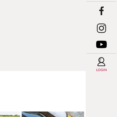
LE
C
L
É
LOGIN
LE