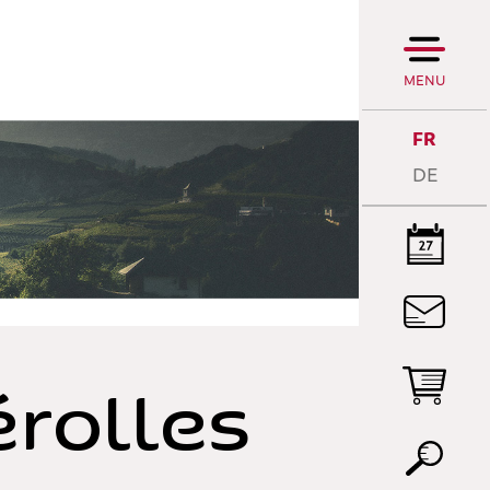
MENU
FR
DE
LA
R
rolles
LE
PA