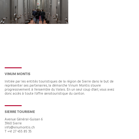
VINUM MONTIS
Initiée par les entités touristiques de la région de Sierre dans le but de
représenter ses partenaires, la démarche Vinum Montis s’ouvre
progressivement à l’ensemble du Valais. En un seul coup d’œil, vous avez
donc accès à toute l’offre œnotouristique du canton.
SIERRE TOURISME
Avenue Général-Guisan 6
3960
Sierre
info@vinumontis.ch
T +41 27 455 85 35