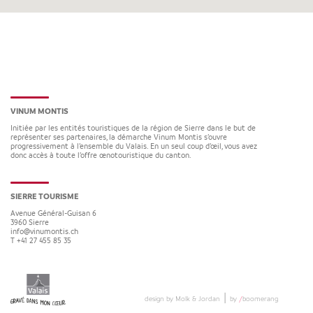
VINUM MONTIS
Initiée par les entités touristiques de la région de Sierre dans le but de
représenter ses partenaires, la démarche Vinum Montis s’ouvre
progressivement à l’ensemble du Valais. En un seul coup d’œil, vous avez
donc accès à toute l’offre œnotouristique du canton.
SIERRE TOURISME
Avenue Général-Guisan 6
3960
Sierre
info@vinumontis.ch
T +41 27 455 85 35
|
design by Molk & Jordan
by
/
boomerang