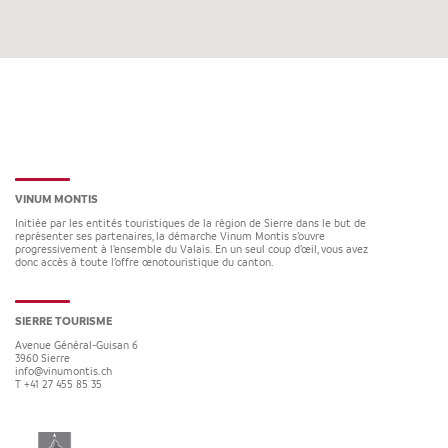
VINUM MONTIS
Initiée par les entités touristiques de la région de Sierre dans le but de
représenter ses partenaires, la démarche Vinum Montis s’ouvre
progressivement à l’ensemble du Valais. En un seul coup d’œil, vous avez
donc accès à toute l’offre œnotouristique du canton.
SIERRE TOURISME
Avenue Général-Guisan 6
3960
Sierre
info@vinumontis.ch
T +41 27 455 85 35