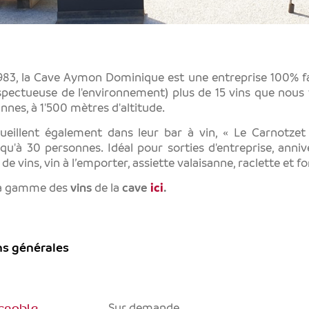
983, la Cave Aymon Dominique est une entreprise 100% fa
spectueuse de l'environnement) plus de 15 vins que nous 
annes, à 1'500 mètres d'altitude.
ueillent également dans leur bar à vin, « Le Carnotzet 
squ'à 30 personnes. Idéal pour sorties d'entreprise, anniver
e vins, vin à l’emporter, assiette valaisanne, raclette et f
la gamme des
vins
de la
cave
ici
.
ns générales
ignoble
Sur demande