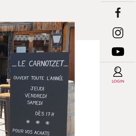
LOGIN
LE
C