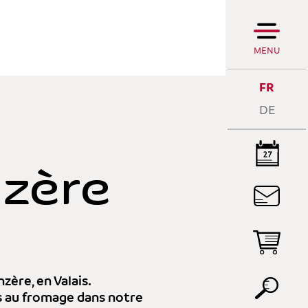
MENU
FR
DE
nzère
LA
R
L
P
zère, en Valais.
ts au fromage dans notre