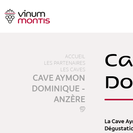
Ca
ACCUEIL
LES PARTENAIRES
LES CAVES
Do
CAVE AYMON
DOMINIQUE -
ANZÈRE
La Cave Ay
Dégustatio