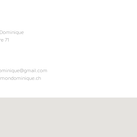
Dominique
re 71
ominique@gmail.com
aymondominique.ch