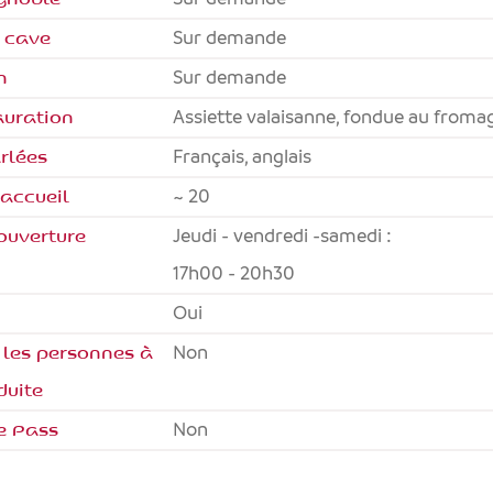
a cave
Sur demande
n
Sur demande
auration
Assiette valaisanne, fondue au fromag
rlées
français, anglais
'accueil
~ 20
ouverture
Jeudi - vendredi -samedi :
17h00 - 20h30
Oui
 les personnes à
non
duite
e Pass
non