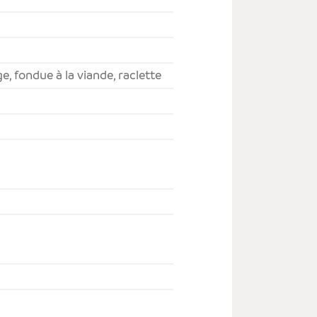
e, fondue à la viande, raclette
SIER
Avenu
3960
info
T +41