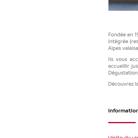
Fondée en 1
intégrée (re
Alpes valais
Ils vous acc
accueillir ju
Dégustation d
Découvrez 
Informatio
Visite du v