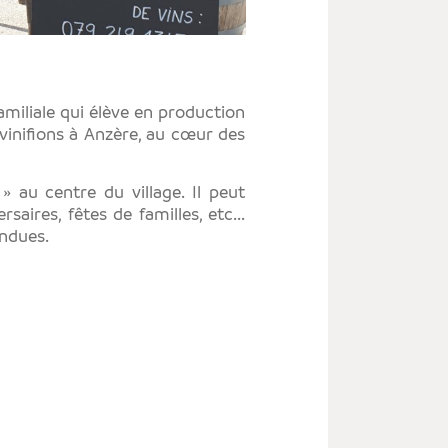
LE
É
LE
miliale qui élève en production
S
vinifions à Anzère, au cœur des
» au centre du village. Il peut
saires, fêtes de familles, etc...
ondues.