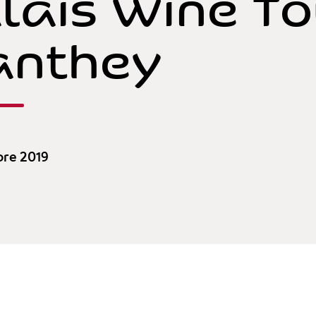
lais Wine To
anthey
bre 2019