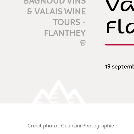
Va
BAGNOUD VINS
& VALAIS WINE
Fl
TOURS -
FLANTHEY
19 septem
Crédit photo : Guanzini Photographie