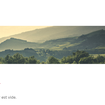
r
 est vide.